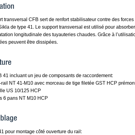
ation
t transversal CFB sert de renfort stabilisateur contre des force
ikla de type 41. Le support transversal est utilisé pour absorbe
latation longitudinale des tuyauteries chaudes. Grâce à l’utilisat
ées peuvent être dissipées.
ture
 41 incluant un jeu de composants de raccordement:
u-rail NT 41-M10 avec morceau de tige filetée GST HCP prémon
elle US 10/125 HCP
us 6 pans NT M10 HCP
blage
 pour montage côté ouverture du rail: