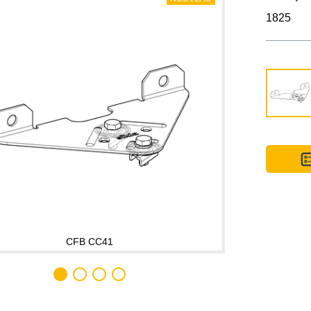
1825
CFB CC41