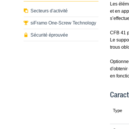
Les éléme
Secteurs d'activité
et en app
s’effectu
siFramo One-Screw Technology
CFB 41 po
Sécurité éprouvée
Le suppor
trous obl
Optionnel
d'obtenir
en foncti
Caract
Type