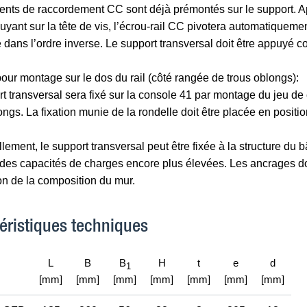
nts de raccordement CC sont déjà prémontés sur le support. Aprè
uyant sur la tête de vis, l’écrou-rail CC pivotera automatiqueme
e dans l’ordre inverse. Le support transversal doit être appuyé co
ur montage sur le dos du rail (côté rangée de trous oblongs):
t transversal sera fixé sur la console 41 par montage du jeu d
ongs. La fixation munie de la rondelle doit être placée en positio
lement, le support transversal peut être fixée à la structure du 
 des capacités de charges encore plus élevées. Les ancrages do
on de la composition du mur.
éristiques techniques
L
B
B
H
t
e
d
1
[mm]
[mm]
[mm]
[mm]
[mm]
[mm]
[mm]