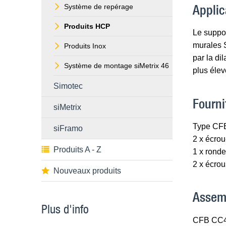
Applic
Système de repérage
Produits HCP
Le suppor
murales S
Produits Inox
par la di
Système de montage siMetrix 46
plus élev
Simotec
Fourni
siMetrix
Type CFB
siFramo
2 x écro
Produits A - Z
1 x rond
2 x écro
Nouveaux produits
Assem
Plus d'info
CFB CC41