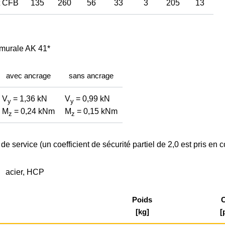
t CFB
135
260
56
33
3
205
13
murale AK 41*
avec ancrage
sans ancrage
V
= 1,36 kN
V
= 0,99 kN
y
y
M
= 0,24 kNm
M
= 0,15 kNm
z
z
 de service (un coefficient de sécurité partiel de 2,0 est pris en 
acier, HCP
Poids
C
[kg]
[