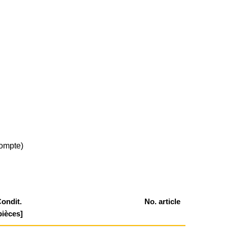
compte)
ondit.
No. article
pièces]