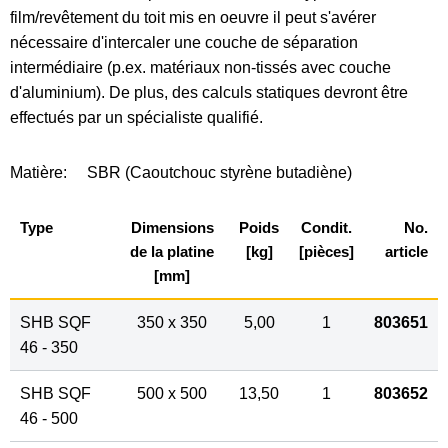
film/revêtement du toit mis en oeuvre il peut s'avérer
nécessaire d'intercaler une couche de séparation
intermédiaire (p.ex. matériaux non-tissés avec couche
d'aluminium). De plus, des calculs statiques devront être
effectués par un spécialiste qualifié.
Matière:
SBR (Caoutchouc styrène butadiène)
Type
Dimensions
Poids
Condit.
No.
de la platine
[kg]
[pièces]
article
[mm]
SHB SQF
350 x 350
5,00
1
803651
46 - 350
SHB SQF
500 x 500
13,50
1
803652
46 - 500