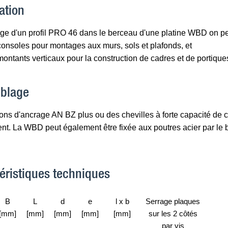
ation
ge d'un profil PRO 46 dans le berceau d'une platine WBD on pe
consoles pour montages aux murs, sols et plafonds, et
ontants verticaux pour la construction de cadres et de portique
blage
ns d'ancrage AN BZ plus ou des chevilles à forte capacité de c
nt. La WBD peut également être fixée aux poutres acier par le b
éristiques techniques
B
L
d
e
l x b
Serrage plaques
[mm]
[mm]
[mm]
[mm]
[mm]
sur les 2 côtés
par vis