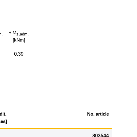
± M
m.
z,
adm.
[kNm]
0,39
it.
No. article
ces]
803544