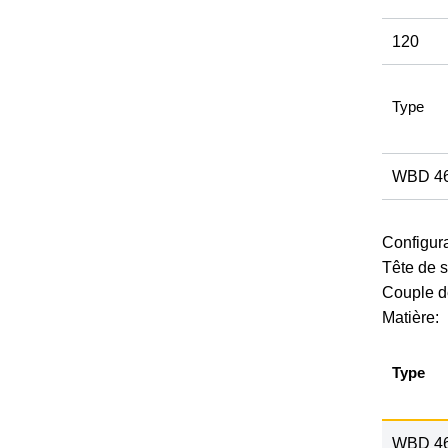
120
Type
WBD 4
Configura
Tête de s
Couple d
Matière:
Type
WBD 4