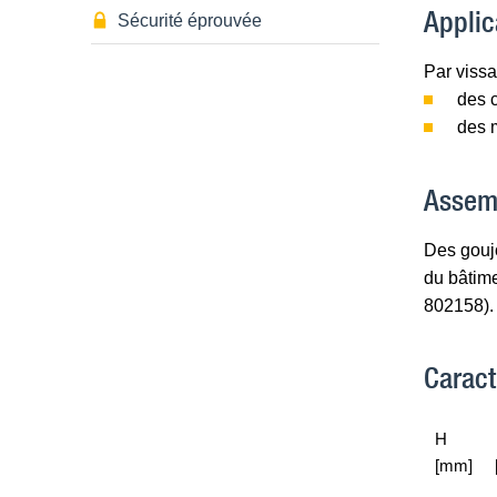
Applic
Sécurité éprouvée
Par vissa
des 
des m
Assem
Des goujo
du bâtime
802158).
Caract
H
[mm]