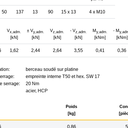
50
137
13
90
15 x 13
4 x M10
V
± V
V
- V
M
- M
x,
adm.
y,
adm.
z,
adm.
z,
adm.
y,
adm.
y,
ad
[kN]
[kN]
[kN]
[kN]
[kNm]
[kNm]
6
1,62
2,44
2,64
3,55
0,41
0,36
tion:
berceau soudé sur platine
errage:
empreinte interne T50 et hex. SW 17
e serrage:
20 Nm
acier, HCP
Poids
Cond
[kg]
[piè
6
0,86
5