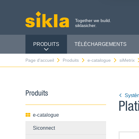
Together we build.
siklasicher.
PRODUITS
TÉLÉCHARGEMENTS
Page d'accueil
Produits
e-catalogue
siMetrix
Produits
Systè
Pla
e-catalogue
Siconnect