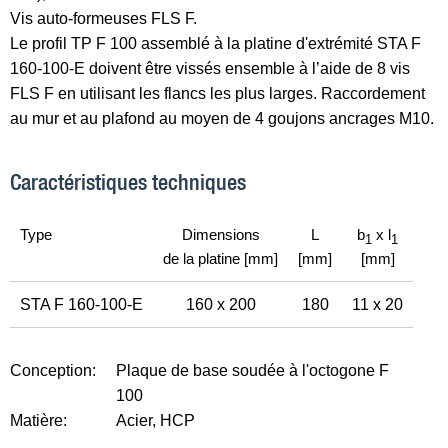
Vis auto-formeuses FLS F.
Le profil TP F 100 assemblé à la platine d'extrémité STA F
160-100-E doivent être vissés ensemble à l’aide de 8 vis
FLS F en utilisant les flancs les plus larges. Raccordement
au mur et au plafond au moyen de 4 goujons ancrages M10.
Caractéristiques techniques
Type
Dimensions
L
b
x l
1
1
de la platine [mm]
[mm]
[mm]
STA F 160-100-E
160 x 200
180
11 x 20
Conception:
Plaque de base soudée à l'octogone F
100
Matière:
Acier, HCP