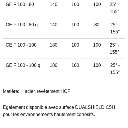
GE F 100 - 80
140
100
100
25° -
155°
GE F 100 - 80 q
140
100
80
25° -
155°
GE F 100 - 100
180
100
100
25° -
155°
GE F 100 - 100 q
180
100
100
25° -
155°
Matière:
acier, revêtement HCP
Également disponible avec surface DUALSHIELD C5H
pour les environnements hautement corrosifs.