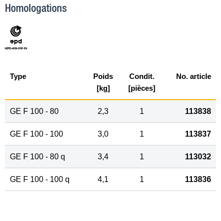
Homologations
Type
Poids
Condit.
No. article
[kg]
[pièces]
GE F 100 - 80
2,3
1
113838
GE F 100 - 100
3,0
1
113837
GE F 100 - 80 q
3,4
1
113032
GE F 100 - 100 q
4,1
1
113836