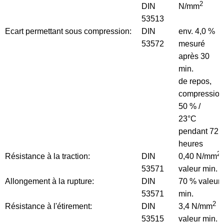
2
DIN
N/mm
53513
Ecart permettant sous compression:
DIN
env. 4,0 %
53572
mesuré
après 30
min.
de repos,
compression
50 % /
23°C
pendant 72
heures
2
Résistance à la traction:
DIN
0,40 N/mm
53571
valeur min.
Allongement à la rupture:
DIN
70 % valeur
53571
min.
2
Résistance à l'étirement:
DIN
3,4 N/mm
53515
valeur min.