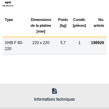
Type
Dimensions
Poids
Condit.
No.
de la platine
[kg]
[pièces]
article
[mm]
SHB F 80-
220 x 220
5,7
1
198926
220
Informations techniques