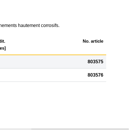
ements hautement corrosifs.
it.
No. article
es]
803575
803576