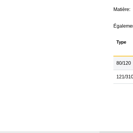
Matière:
Égalemen
Type
80/120
121/31