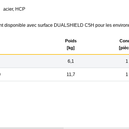
acier, HCP
t disponible avec surface DUALSHIELD C5H pour les environn
Poids
Cond
[kg]
[pièc
6,1
1
0
11,7
1