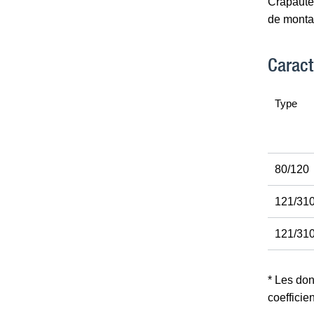
Crapauter
de monta
Caract
Type
80/120
121/31
121/31
* Les do
coefficie