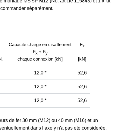
 de montage MS 5P M12 (No. article 115843) et 1 x kit
 à commander séparément.
Capacité charge en cisaillement
F
z
F
+ F
x
y
l.
chaque connexion [kN]
[kN]
12,0 *
52,6
12,0 *
52,6
12,0 *
52,6
eurs de fer 30 mm (M12) ou 40 mm (M16) et un
éventuellement dans l’axe y n'a pas été considérée.