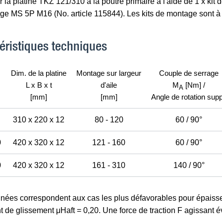
 la platine TKZ 121/310 à la poutre primaire à l'aide de 1 x kit
ge MS 5P M16 (No. article 115844). Les kits de montage sont
éristiques techniques
Dim. de la platine
Montage sur largeur
Couple de serrage
L x B x t
d'aile
M
[Nm] /
A
[mm]
[mm]
Angle de rotation supp
310 x 220 x 12
80 - 120
60 / 90°
0
420 x 320 x 12
121 - 160
60 / 90°
0
420 x 320 x 12
161 - 310
140 / 90°
nnées correspondent aux cas les plus défavorables pour épaiss
nt de glissement μHaft = 0,20. Une force de traction F agissant 