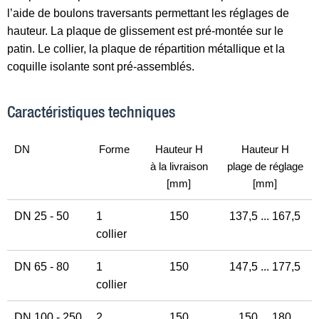
l’aide de boulons traversants permettant les réglages de
hauteur. La plaque de glissement est pré-montée sur le
patin. Le collier, la plaque de répartition métallique et la
coquille isolante sont pré-assemblés.
Caractéristiques techniques
DN
Forme
Hauteur H
Hauteur H
à la livraison
plage de réglage
[mm]
[mm]
DN 25 - 50
1
150
137,5 ... 167,5
collier
DN 65 - 80
1
150
147,5 ... 177,5
collier
DN 100 - 250
2
150
150 ... 180