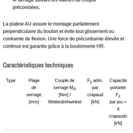
préconisées.
La platine AU assure le montage parfaitement
perpendiculaire du boulon et évite tout glissement ou
contrainte de flexion. Une force de précontrainte élevée et
continue est garantie grâce à la boulonnerie HR.
Caractéristiques techniques
Type
Plage
Couple de
F
adm.
Capacité
y
de
serrage M
par
portante
A
serrage
[Nm] /
crapaud
F
z
[mm]
Weiterdrehwinkel
[kN]
par jeu =
4
crapauds
[kN]