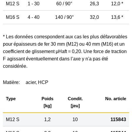
M12 S
1 - 30
60 / 90°
26,3
12,0 *
M16 S
4 - 40
140 / 90°
32,0
13,6 *
* Les données correspondent aux cas les plus défavorables
pour épaisseurs de fer 30 mm (M12) ou 40 mm (M16) et un
coefficient de glissement μHaft = 0,20. Une force de traction
F agissant éventuellement dans l’axe y n'a pas été
considérée.
Matière:
acier, HCP
Type
Poids
Condit.
No. article
[kg]
[jeu]
M12 S
1,2
10
115843