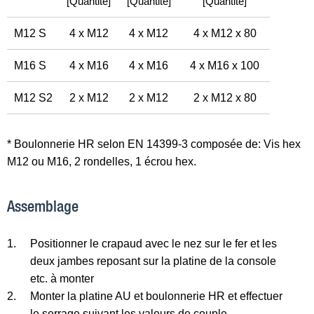
[Quantité]
[Quantité]
[Quantité]
M12 S
4 x M12
4 x M12
4 x M12 x 80
M16 S
4 x M16
4 x M16
4 x M16 x 100
M12 S2
2 x M12
2 x M12
2 x M12 x 80
* Boulonnerie HR selon EN 14399-3 composée de: Vis hex
M12 ou M16, 2 rondelles, 1 écrou hex.
Assemblage
1.
Positionner le crapaud avec le nez sur le fer et les
deux jambes reposant sur la platine de la console
etc. à monter
2.
Monter la platine AU et boulonnerie HR et effectuer
le serrage suivant les valeurs de couple