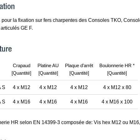
ation
pour la fixation sur fers charpentes des Consoles TKO, Consol
articulés GE F.
ture
Crapaud
Platine AU
Plaque d’arrêt
Boulonnerie HR *
[Quantité]
[Quantité]
[Quantité]
[Quantité]
 S
4 x M12
4 x M12
4 x M12
4 x M12 x 80
 S
4 x M16
4 x M16
4 x M16
4 x M16 x 100
nerie HR selon EN 14399-3 composée de: Vis hex M12 ou M16, 2