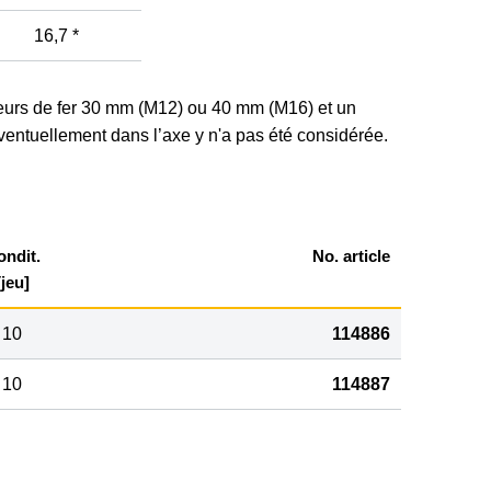
16,7 *
eurs de fer 30 mm (M12) ou 40 mm (M16) et un
éventuellement dans l’axe y n'a pas été considérée.
ondit.
No. article
[jeu]
10
114886
10
114887