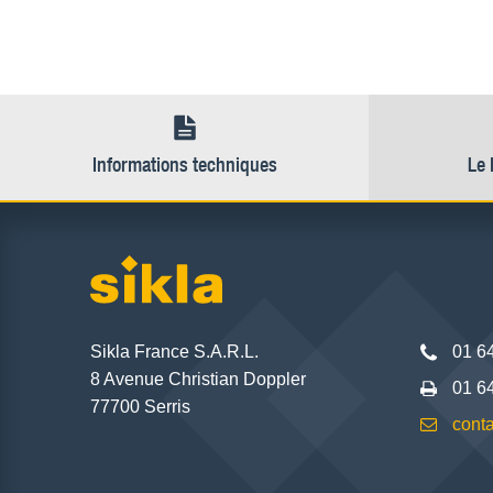
Informations techniques
Le 
Sikla France S.A.R.L.
01 6
8 Avenue Christian Doppler
01 6
77700 Serris
conta