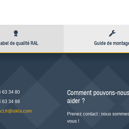
label de qualité RAL
Guide de montag
Comment pouvons-nous
4 63 34 80
aider ?
4 63 34 88
ct.fr@sikla.com
Prenez contact : nous sommes
vous !