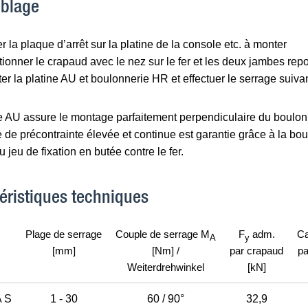
blage
r la plaque d’arrêt sur la platine de la console etc. à monter
tionner le crapaud avec le nez sur le fer et les deux jambes rep
er la platine AU et boulonnerie HR et effectuer le serrage suiv
e AU assure le montage parfaitement perpendiculaire du boulon e
 de précontrainte élevée et continue est garantie grâce à la bo
u jeu de fixation en butée contre le fer.
éristiques techniques
Plage de serrage
Couple de serrage M
F
adm.
Ca
A
y
[mm]
[Nm] /
par crapaud
pa
Weiterdrehwinkel
[kN]
 S
1 - 30
60 / 90°
32,9