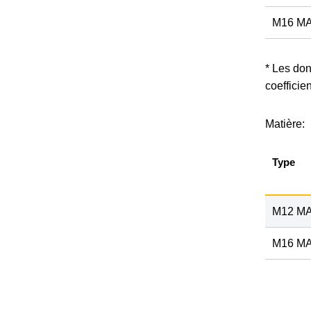
M16 MA
* Les do
coefficie
Matière:
Type
M12 MA
M16 MA