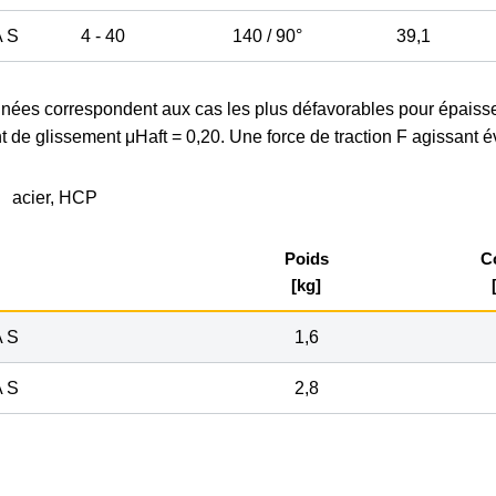
 S
4 - 40
140 / 90°
39,1
nnées correspondent aux cas les plus défavorables pour épaiss
nt de glissement μHaft = 0,20. Une force de traction F agissant 
acier, HCP
Poids
C
[kg]
 S
1,6
 S
2,8