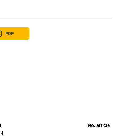
PDF
t.
No. article
s]