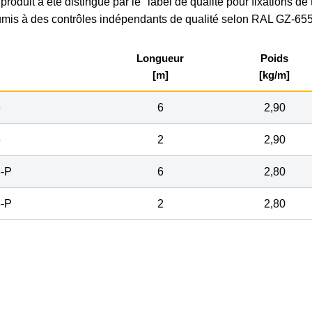
produit a été distingué par le "label de qualité pour fixations d
mis à des contrôles indépendants de qualité selon RAL GZ-655
Longueur
Poids
[m]
[kg/m]
6
6
2,90
6
2
2,90
-P
6
2,80
-P
2
2,80