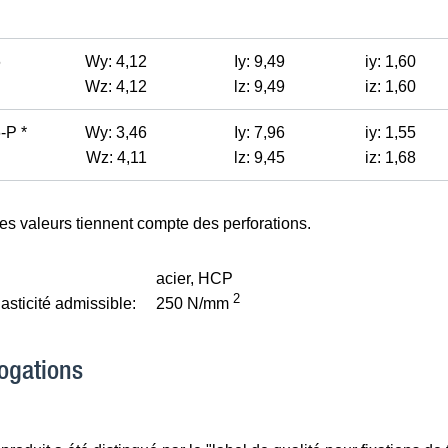
6
Wy: 4,12
Iy: 9,49
iy: 1,60
Wz: 4,12
lz: 9,49
iz: 1,60
-P *
Wy: 3,46
Iy: 7,96
iy: 1,55
Wz: 4,11
lz: 9,45
iz: 1,68
les valeurs tiennent compte des perforations.
acier, HCP
2
lasticité admissible:
250 N/mm
ogations