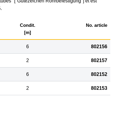
e tubes" ["Gütezeichen Rohrbefestigung"] et est
.
Condit.
No. article
[m]
6
802156
2
802157
6
802152
2
802153