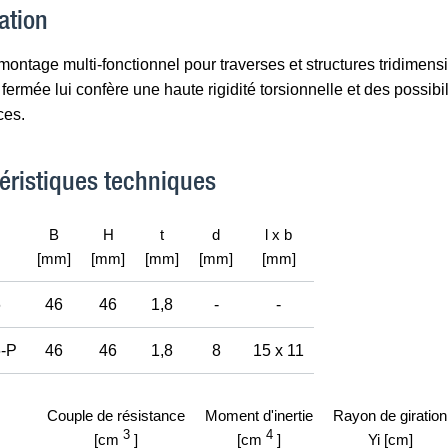
ation
 montage multi-fonctionnel pour traverses et structures tridime
fermée lui confère une haute rigidité torsionnelle et des possibil
ces.
éristiques techniques
B
H
t
d
l x b
[mm]
[mm]
[mm]
[mm]
[mm]
6
46
46
1,8
-
-
-P
46
46
1,8
8
15 x 11
Couple de résistance
Moment d'inertie
Rayon de giration
3
4
[cm
]
[cm
]
Yi [cm]