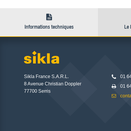
Informations techniques
Le 
Sikla France S.A.R.L.
01 6
8 Avenue Christian Doppler
01 6
77700 Serris
conta