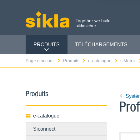
Together we build.
siklasicher.
PRODUITS
TÉLÉCHARGEMENTS
Page d'accueil
Produits
e-catalogue
siMetrix
Produits
Systè
Pro
e-catalogue
Siconnect