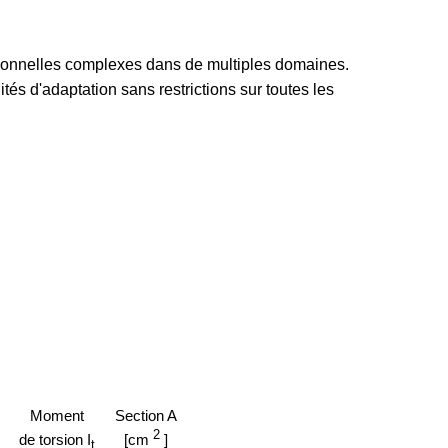
nsionnelles complexes dans de multiples domaines.
ités d'adaptation sans restrictions sur toutes les
Moment
Section A
2
de torsion I
[cm
]
t